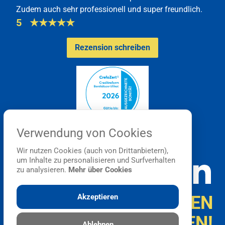
Zudem auch sehr professionell und super freundlich.
5
★
★
★
★
★
Rezension schreiben
Verwendung von Cookies
Wir nutzen Cookies (auch von Drittanbietern),
um Inhalte zu personalisieren und Surfverhalten
zu analysieren.
Mehr über Cookies
WIR SCHAFFEN
Akzeptieren
VERBINDUNGEN!
Ablehnen